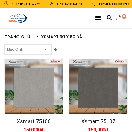
NHẬP HÀNG NHÀ MÁY
GIAO HÀNG TẬN NƠI
HOTLINE: 0939979745
0
TRANG CHỦ
XSMART 60 X 60 ĐÁ
Sắp Xếp Theo
Xsmart 75106
Xsmart 75107
150,000đ
150,000đ