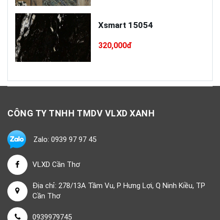
Xsmart 15054
320,000đ
CÔNG TY TNHH TMDV VLXD XANH
Zalo: 0939 97 97 45
VLXD Cần Thơ
Địa chỉ: 278/13A Tầm Vu, P Hưng Lợi, Q Ninh Kiều, TP
Cần Thơ
0939979745