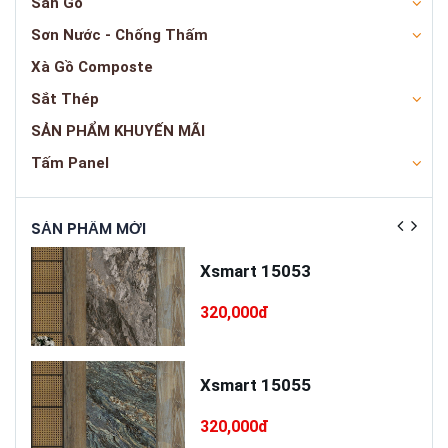
Sàn Gỗ
Sơn Nước - Chống Thấm
Xà Gồ Composte
Sắt Thép
SẢN PHẨM KHUYẾN MÃI
Tấm Panel
SẢN PHẨM MỚI
SẢN
ấp
Xsmart 15053
T75
320,000đ
cấp
Xsmart 15055
320,000đ