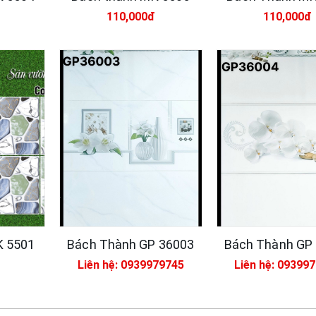
110,000đ
110,000đ
Xsmart 15055
Vữ
dẻ
M
320,000đ
95
MS
Xsmart 15054
Nh
320,000đ
11
K 5501
Bách Thành GP 36003
Bách Thành GP
Liên hệ: 0939979745
Liên hệ: 09399