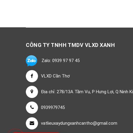
CÔNG TY TNHH TMDV VLXD XANH
Zalo: 0939 97 97 45
VLXD Cần Thơ
Địa chỉ: 278/13A Tầm Vu, P Hưng Lợi, Q Ninh K
0939979745
vatlieuxaydungxanhcantho@gmail.com