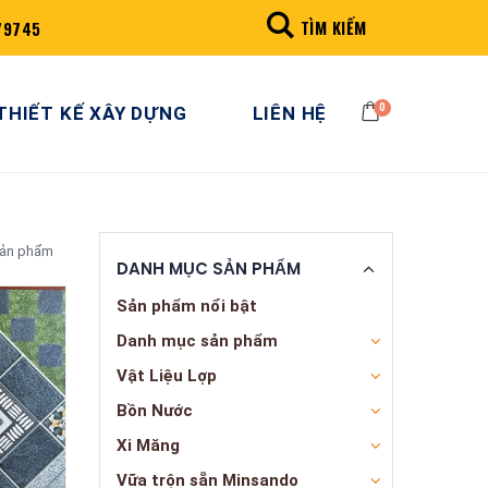
TÌM KIẾM
79745
0
THIẾT KẾ XÂY DỰNG
LIÊN HỆ
sản phẩm
DANH MỤC SẢN PHẨM
Sản phẩm nổi bật
Danh mục sản phẩm
Vật Liệu Lợp
Bồn Nước
Xi Măng
Vữa trộn sẵn Minsando