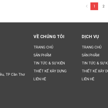
1
2
(curren
VỀ CHÚNG TÔI
DỊCH VỤ
TRANG CHỦ
TRANG CHỦ
SẢN PHẨM
SẢN PHẨM
TIN TỨC & SỰ KIỆN
TIN TỨC & SỰ K
THIẾT KẾ XÂY DỰNG
THIẾT KẾ XÂY 
iều, TP Cần Thơ
LIÊN HỆ
LIÊN HỆ