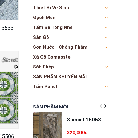
Thiết Bị Vệ Sinh
Gạch Men
 5533
Tấm Bê Tông Nhẹ
Sàn Gỗ
Sơn Nước - Chống Thấm
Xà Gồ Composte
Sắt Thép
SẢN PHẨM KHUYẾN MÃI
Tấm Panel
ẬT
SẢN PHẨM MỚI
SẢN PHẨM NỔ
a trát đa
Xsmart 15053
ng cao cấp
INSANDO
5,000đ
320,000đ
 5506
SD-M68-T75