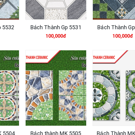
p 5532
Bách Thành Gp 5531
Bách Thành Gp
100,000đ
100,000đ
SẢN PHẨM MỚI
SẢN PHẨM NỔI B
Xsmart 15053
Vữ
nă
M
320,000đ
12
K 5504
Bách thành MK 5505
Bách Thành MK
M