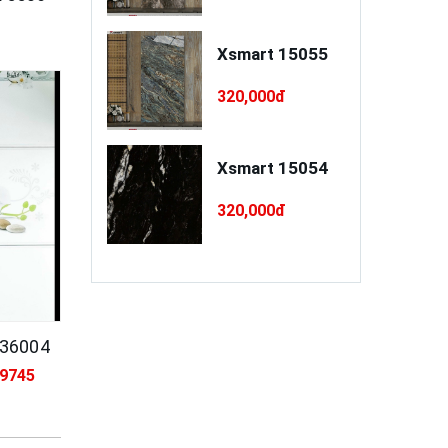
a xây / trát
Xsmart 15055
o cao cấp
INSANDO
,000đ
320,000đ
D-L68-XT75
à Ý RI 5PC55
Xsmart 15054
0,000đ
320,000đ
 36004
79745