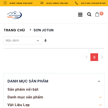
NHẬP HÀNG NHÀ MÁY
GIAO HÀNG TẬN NƠI
HOTLINE: 0939979745
0
TRANG CHỦ
SƠN JOTUN
Sắp Xếp Theo
0
(curren
DANH MỤC SẢN PHẨM
Sản phẩm nổi bật
Danh mục sản phẩm
Vật Liệu Lợp