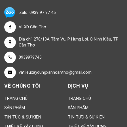
Zalo: 0939 97 97 45
VLXD Cần Thơ
Địa chỉ: 278/13A Tầm Vu, P Hưng Lợi, Q Ninh Kiều, TP
Cần Thơ
0939979745
vatlieuxaydungxanhcantho@gmail.com
VỀ CHÚNG TÔI
DỊCH VỤ
TRANG CHỦ
TRANG CHỦ
SẢN PHẨM
SẢN PHẨM
TIN TỨC & SỰ KIỆN
TIN TỨC & SỰ KIỆN
THIẾT KẾ XÂY DỰNG
THIẾT KẾ XÂY DỰNG