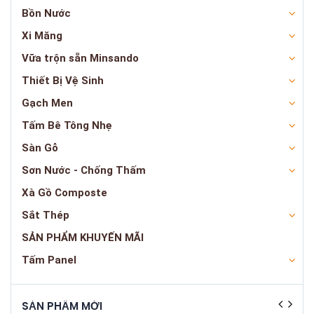
Bồn Nước
Xi Măng
Vữa trộn sẵn Minsando
Thiết Bị Vệ Sinh
Gạch Men
Tấm Bê Tông Nhẹ
Sàn Gỗ
Sơn Nước - Chống Thấm
Xà Gồ Composte
Sắt Thép
SẢN PHẨM KHUYẾN MÃI
Tấm Panel
SẢN PHẨM MỚI
SẢN