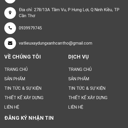
Địa chỉ: 278/13A Tầm Vu, P Hưng Lợi, Q Ninh Kiều, TP
Cần Thơ
0939979745
vatlieuxaydungxanhcantho@gmail.com
VỀ CHÚNG TÔI
DỊCH VỤ
TRANG CHỦ
TRANG CHỦ
SẢN PHẨM
SẢN PHẨM
TIN TỨC & SỰ KIỆN
TIN TỨC & SỰ KIỆN
THIẾT KẾ XÂY DỰNG
THIẾT KẾ XÂY DỰNG
LIÊN HỆ
LIÊN HỆ
ĐĂNG KÝ NHẬN TIN