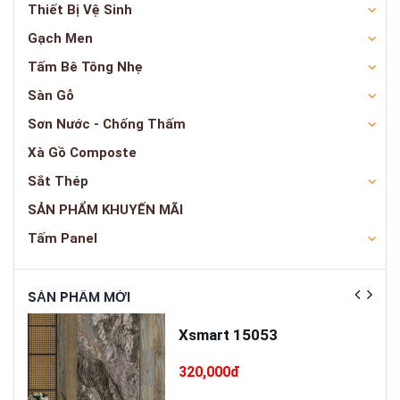
Thiết Bị Vệ Sinh
Gạch Men
Tấm Bê Tông Nhẹ
Sàn Gỗ
Sơn Nước - Chống Thấm
Xà Gồ Composte
Sắt Thép
SẢN PHẨM KHUYẾN MÃI
Tấm Panel
SẢN PHẨM MỚI
SẢN
ấp
Xsmart 15053
T75
320,000đ