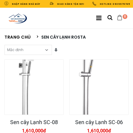
NHẬP HÀNG NHÀ MÁY
GIAO HÀNG TẬN NƠI
HOTLINE: 0939979745
0
TRANG CHỦ
SEN CÂY LẠNH ROSTA
Sắp Xếp Theo
Sen cây Lạnh SC-08
Sen cây Lạnh SC-06
1,610,000đ
1,610,000đ