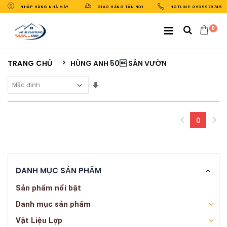
NHẬP HÀNG NHÀ MÁY
GIAO HÀNG TẬN NƠI
HOTLINE: 0939979745
0
TRANG CHỦ
HÙNG ANH 50 SÂN VƯỜN
Sắp Xếp Theo
0
(curren
DANH MỤC SẢN PHẨM
Sản phẩm nổi bật
Danh mục sản phẩm
Vật Liệu Lợp