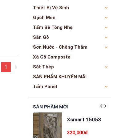
Thiết Bị Vệ Sinh
Gạch Men
Tấm Bê Tông Nhẹ
Sàn Gỗ
Sơn Nước - Chống Thấm
Xà Gồ Composte
Sắt Thép
1
(current)
SẢN PHẨM KHUYẾN MÃI
Tấm Panel
ẬT
SẢN PHẨM MỚI
SẢN PHẨM NỔ
a trát đa
Xsmart 15053
ng cao cấp
INSANDO
5,000đ
320,000đ
SD-M68-T75