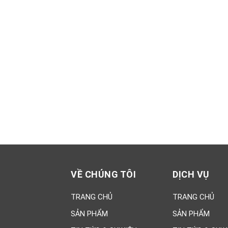
Xsmart 15055
Vữ
dẻ
M
320,000đ
95
MS
Xsmart 15054
Nh
320,000đ
11
VỀ CHÚNG TÔI
DỊCH VỤ
TRANG CHỦ
TRANG CHỦ
SẢN PHẨM
SẢN PHẨM