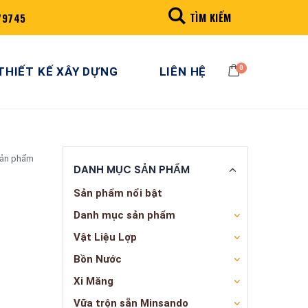
TÌM KIẾM
79745
0
THIẾT KẾ XÂY DỰNG
LIÊN HỆ
sản phẩm
DANH MỤC SẢN PHẨM
Sản phẩm nổi bật
Danh mục sản phẩm
Vật Liệu Lợp
Bồn Nước
Xi Măng
Vữa trộn sẵn Minsando