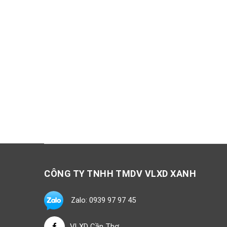
CÔNG TY TNHH TMDV VLXD XANH
Zalo: 0939 97 97 45
VLXD Cần Thơ