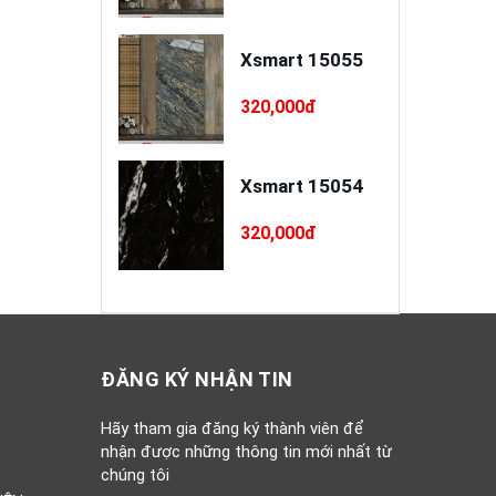
a xây / trát
Xsmart 15055
o cao cấp
INSANDO
,000đ
320,000đ
D-L68-XT75
à Ý RI 5PC55
Xsmart 15054
0,000đ
320,000đ
ĐĂNG KÝ NHẬN TIN
Hãy tham gia đăng ký thành viên để
nhận được những thông tin mới nhất từ
chúng tôi