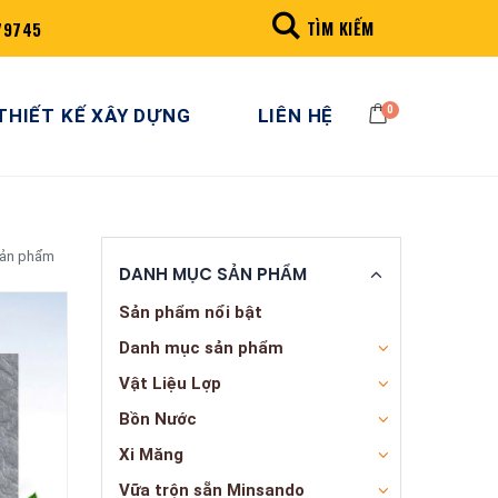
TÌM KIẾM
79745
0
THIẾT KẾ XÂY DỰNG
LIÊN HỆ
sản phẩm
DANH MỤC SẢN PHẨM
Sản phẩm nổi bật
Danh mục sản phẩm
Vật Liệu Lợp
Bồn Nước
Xi Măng
Vữa trộn sẵn Minsando