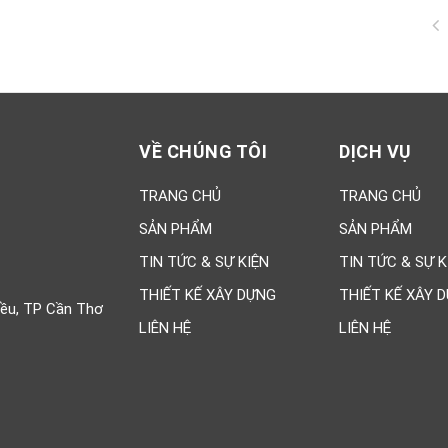
VỀ CHÚNG TÔI
DỊCH VỤ
TRANG CHỦ
TRANG CHỦ
SẢN PHẨM
SẢN PHẨM
TIN TỨC & SỰ KIỆN
TIN TỨC & SỰ K
THIẾT KẾ XÂY DỰNG
THIẾT KẾ XÂY 
iều, TP Cần Thơ
LIÊN HỆ
LIÊN HỆ