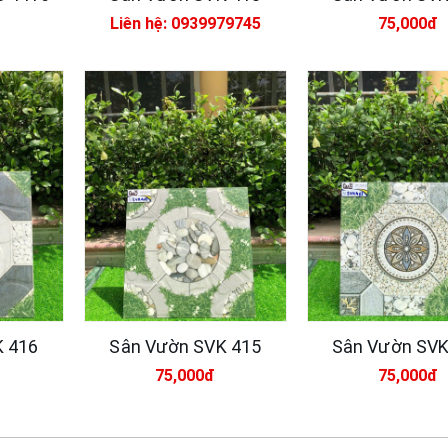
Liên hệ: 0939979745
75,000đ
Xsmart 15055
Vữ
dẻ
M
320,000đ
95
MS
Xsmart 15054
Nh
320,000đ
11
K 416
Sân Vườn SVK 415
Sân Vườn SVK
75,000đ
75,000đ