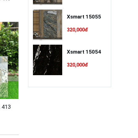
a xây / trát
Xsmart 15055
o cao cấp
INSANDO
,000đ
320,000đ
D-L68-XT75
à Ý RI 5PC55
Xsmart 15054
0,000đ
320,000đ
 413