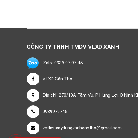
CÔNG TY TNHH TMDV VLXD XANH
Zalo: 0939 97 97 45
VLXD Cần Thơ
Địa chỉ: 278/13A Tầm Vu, P Hưng Lợi, Q Ninh K
0939979745
vatlieuxaydungxanhcantho@gmail.com