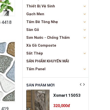
Thiết Bị Vệ Sinh
Gạch Men
 4418
Tấm Bê Tông Nhẹ
Sàn Gỗ
Sơn Nước - Chống Thấm
Xà Gồ Composte
Sắt Thép
SẢN PHẨM KHUYẾN MÃI
Tấm Panel
ẬT
SẢN PHẨM MỚI
SẢN PHẨM NỔ
a trát đa
Xsmart 15053
ng cao cấp
INSANDO
5,000đ
320,000đ
 419
SD-M68-T75