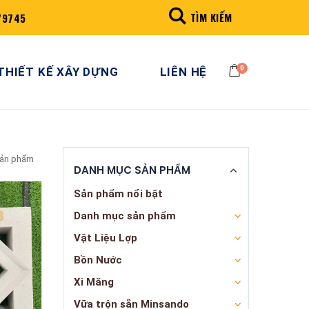
TÌM KIẾM
79745
0
THIẾT KẾ XÂY DỰNG
LIÊN HỆ
sản phẩm
DANH MỤC SẢN PHẨM
Sản phẩm nổi bật
Danh mục sản phẩm
Vật Liệu Lợp
Bồn Nước
Xi Măng
Vữa trộn sẵn Minsando