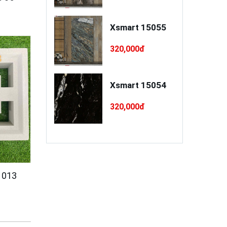
a xây / trát
Xsmart 15055
o cao cấp
INSANDO
,000đ
320,000đ
D-L68-XT75
à Ý RI 5PC55
Xsmart 15054
0,000đ
320,000đ
 013