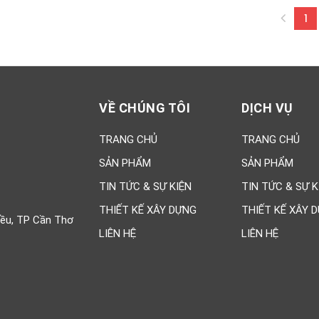
1
(c
VỀ CHÚNG TÔI
DỊCH VỤ
TRANG CHỦ
TRANG CHỦ
SẢN PHẨM
SẢN PHẨM
TIN TỨC & SỰ KIỆN
TIN TỨC & SỰ K
THIẾT KẾ XÂY DỰNG
THIẾT KẾ XÂY 
iều, TP Cần Thơ
LIÊN HỆ
LIÊN HỆ