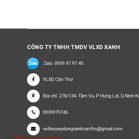
CÔNG TY TNHH TMDV VLXD XANH
Zalo: 0939 97 97 45
VLXD Cần Thơ
Địa chỉ: 278/13A Tầm Vu, P Hưng Lợi, Q Ninh K
0939979745
vatlieuxaydungxanhcantho@gmail.com