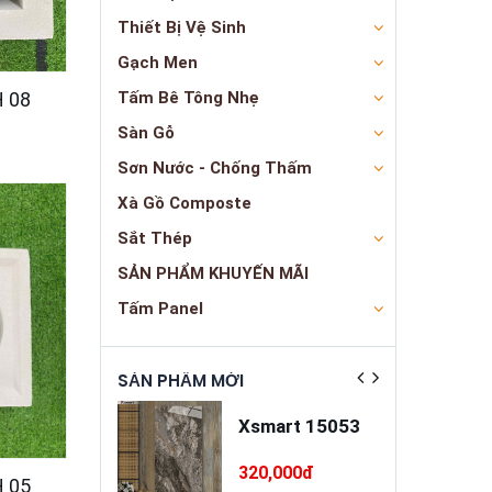
Thiết Bị Vệ Sinh
Gạch Men
H 08
Tấm Bê Tông Nhẹ
Sàn Gỗ
Sơn Nước - Chống Thấm
Xà Gồ Composte
Sắt Thép
SẢN PHẨM KHUYẾN MÃI
Tấm Panel
ẬT
SẢN PHẨM MỚI
SẢN PHẨM NỔ
a trát đa
Xsmart 15053
ng cao cấp
INSANDO
5,000đ
320,000đ
H 05
SD-M68-T75