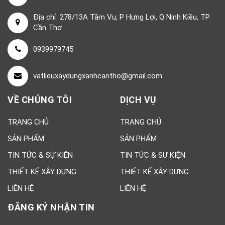
Địa chỉ: 278/13A Tầm Vu, P Hưng Lợi, Q Ninh Kiều, TP
Cần Thơ
0939979745
vatlieuxaydungxanhcantho@gmail.com
VỀ CHÚNG TÔI
DỊCH VỤ
TRANG CHỦ
TRANG CHỦ
SẢN PHẨM
SẢN PHẨM
TIN TỨC & SỰ KIỆN
TIN TỨC & SỰ KIỆN
THIẾT KẾ XÂY DỰNG
THIẾT KẾ XÂY DỰNG
LIÊN HỆ
LIÊN HỆ
ĐĂNG KÝ NHẬN TIN