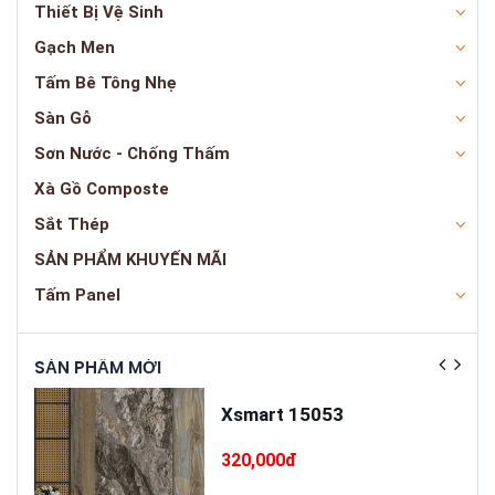
Thiết Bị Vệ Sinh
Gạch Men
Tấm Bê Tông Nhẹ
Sàn Gỗ
Sơn Nước - Chống Thấm
Xà Gồ Composte
Sắt Thép
SẢN PHẨM KHUYẾN MÃI
Tấm Panel
SẢN PHẨM MỚI
SẢN
ấp
Xsmart 15053
T75
320,000đ