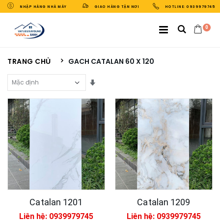
NHẬP HÀNG NHÀ MÁY
GIAO HÀNG TẬN NƠI
HOTLINE: 0939979745
0
TRANG CHỦ
GACH CATALAN 60 X 120
Sắp Xếp Theo
Catalan 1201
Catalan 1209
Liên hệ: 0939979745
Liên hệ: 0939979745