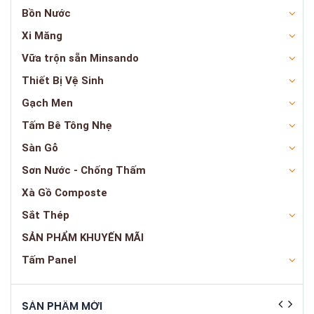
Bồn Nước
Xi Măng
Vữa trộn sẵn Minsando
Thiết Bị Vệ Sinh
Gạch Men
Tấm Bê Tông Nhẹ
Sàn Gỗ
Sơn Nước - Chống Thấm
Xà Gồ Composte
Sắt Thép
SẢN PHẨM KHUYẾN MÃI
Tấm Panel
SẢN PHẨM MỚI
SẢN