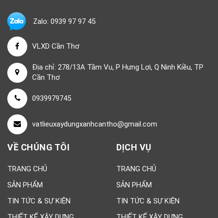
Zalo: 0939 97 97 45
VLXD Cần Thơ
Địa chỉ: 278/13A Tầm Vu, P Hưng Lợi, Q Ninh Kiều, TP
Cần Thơ
0939979745
vatlieuxaydungxanhcantho@gmail.com
VỀ CHÚNG TÔI
DỊCH VỤ
TRANG CHỦ
TRANG CHỦ
SẢN PHẨM
SẢN PHẨM
TIN TỨC & SỰ KIỆN
TIN TỨC & SỰ KIỆN
THIẾT KẾ XÂY DỰNG
THIẾT KẾ XÂY DỰNG