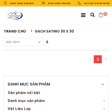
NHẬP HÀNG NHÀ MÁY
GIAO HÀNG TẬN NƠI
HOTLINE: 0939979745
0
TRANG CHỦ
GẠCH SATINO 30 X 30
Sắp Xếp Theo
0
(curren
DANH MỤC SẢN PHẨM
Sản phẩm nổi bật
Danh mục sản phẩm
Vật Liệu Lợp