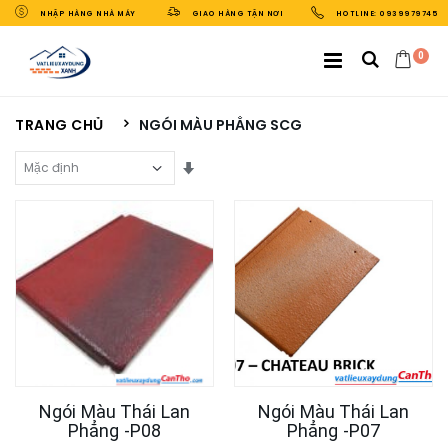
NHẬP HÀNG NHÀ MÁY
GIAO HÀNG TẬN NƠI
HOTLINE: 0939979745
0
TRANG CHỦ
NGÓI MÀU PHẲNG SCG
Sắp Xếp Theo
Ngói Màu Thái Lan
Ngói Màu Thái Lan
Phẳng -P08
Phẳng -P07