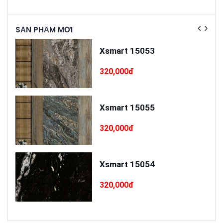
SẢN PHẨM MỚI
SẢN
ấp
Xsmart 15053
T75
320,000đ
cấp
Xsmart 15055
320,000đ
Xsmart 15054
320,000đ