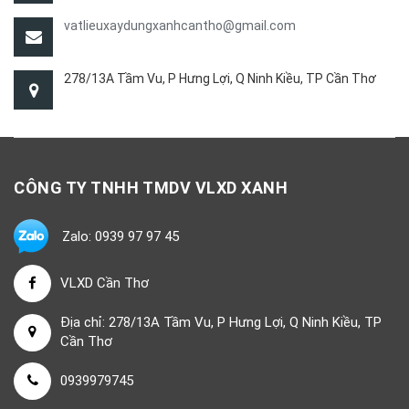
vatlieuxaydungxanhcantho@gmail.com
278/13A Tầm Vu, P Hưng Lợi, Q Ninh Kiều, TP Cần Thơ
CÔNG TY TNHH TMDV VLXD XANH
Zalo: 0939 97 97 45
VLXD Cần Thơ
Địa chỉ: 278/13A Tầm Vu, P Hưng Lợi, Q Ninh Kiều, TP
Cần Thơ
0939979745