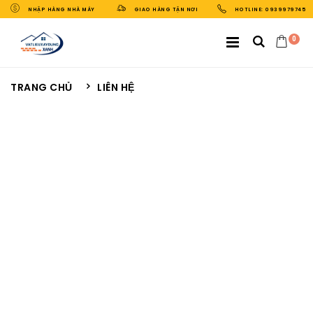
NHẬP HÀNG NHÀ MÁY
GIAO HÀNG TẬN NƠI
HOTLINE: 0939979745
0
TRANG CHỦ
LIÊN HỆ