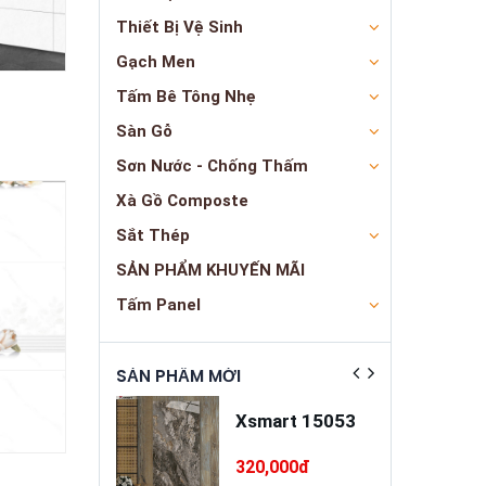
Thiết Bị Vệ Sinh
Gạch Men
Tấm Bê Tông Nhẹ
Sàn Gỗ
Sơn Nước - Chống Thấm
Xà Gồ Composte
Sắt Thép
SẢN PHẨM KHUYẾN MÃI
Tấm Panel
ẬT
SẢN PHẨM MỚI
SẢN PHẨM NỔ
a trát đa
Xsmart 15053
ng cao cấp
INSANDO
5,000đ
320,000đ
SD-M68-T75