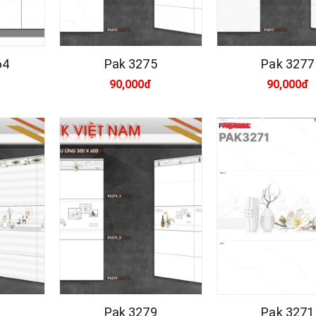
64
Pak 3275
Pak 3277
90,000đ
90,000đ
SẢN PHẨM MỚI
SẢN PHẨM NỔI B
Xsmart 15053
Vữ
nă
M
320,000đ
12
8
Pak 3279
Pak 3271
M