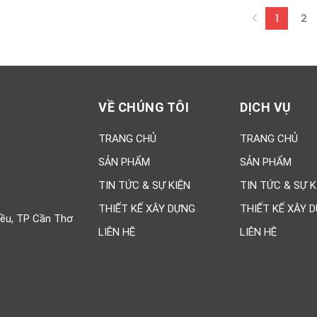
1
2
(curren
VỀ CHÚNG TÔI
DỊCH VỤ
TRANG CHỦ
TRANG CHỦ
SẢN PHẨM
SẢN PHẨM
TIN TỨC & SỰ KIỆN
TIN TỨC & SỰ K
THIẾT KẾ XÂY DỰNG
THIẾT KẾ XÂY 
iều, TP Cần Thơ
LIÊN HỆ
LIÊN HỆ