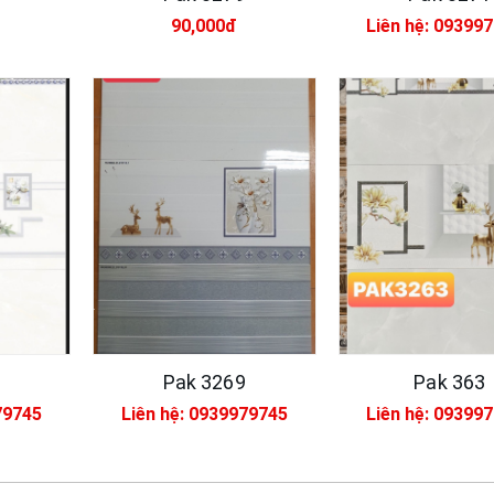
90,000đ
Liên hệ: 09399
Xsmart 15055
Vữ
dẻ
M
320,000đ
95
MS
Xsmart 15054
Nh
320,000đ
11
8
Pak 3269
Pak 363
79745
Liên hệ: 0939979745
Liên hệ: 09399