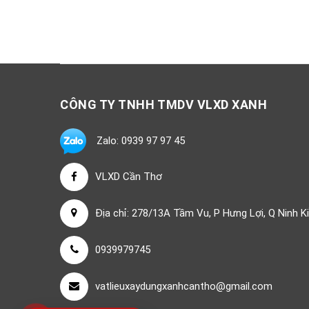
CÔNG TY TNHH TMDV VLXD XANH
Zalo: 0939 97 97 45
VLXD Cần Thơ
Địa chỉ: 278/13A Tầm Vu, P Hưng Lợi, Q Ninh K
0939979745
vatlieuxaydungxanhcantho@gmail.com