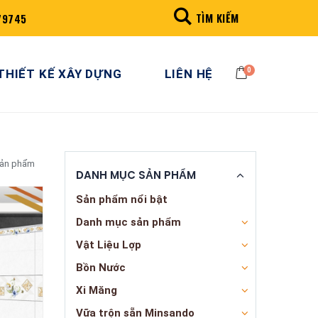
TÌM KIẾM
79745
0
THIẾT KẾ XÂY DỰNG
LIÊN HỆ
sản phẩm
DANH MỤC SẢN PHẨM
Sản phẩm nổi bật
Danh mục sản phẩm
Vật Liệu Lợp
Bồn Nước
Xi Măng
Vữa trộn sẵn Minsando