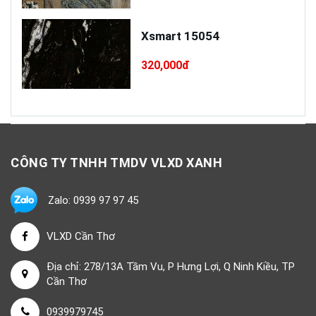
Xsmart 15054
320,000đ
CÔNG TY TNHH TMDV VLXD XANH
Zalo: 0939 97 97 45
VLXD Cần Thơ
Địa chỉ: 278/13A Tầm Vu, P Hưng Lợi, Q Ninh Kiều, TP
Cần Thơ
0939979745