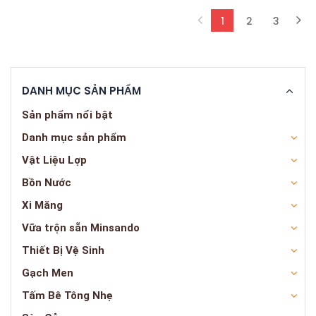
1
2
3
(current)
DANH MỤC SẢN PHẨM
Sản phẩm nổi bật
Danh mục sản phẩm
Vật Liệu Lợp
Bồn Nước
Xi Măng
Vữa trộn sẵn Minsando
Thiết Bị Vệ Sinh
Gạch Men
Tấm Bê Tông Nhẹ