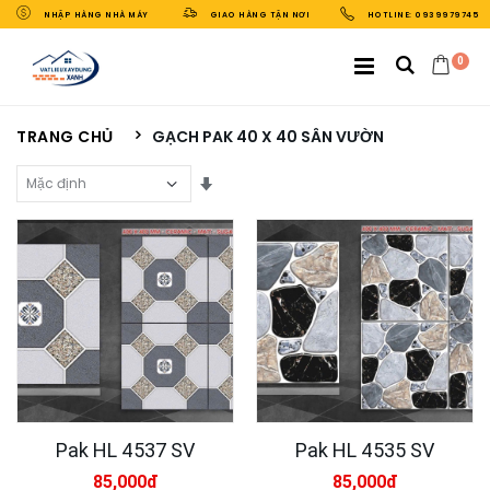
NHẬP HÀNG NHÀ MÁY
GIAO HÀNG TẬN NƠI
HOTLINE: 0939979745
0
TRANG CHỦ
GẠCH PAK 40 X 40 SÂN VƯỜN
Sắp Xếp Theo
Pak HL 4537 SV
Pak HL 4535 SV
85,000đ
85,000đ