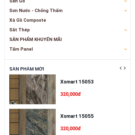
Sàn Gỗ
Sơn Nước - Chống Thấm
Xà Gồ Composte
Sắt Thép
SẢN PHẨM KHUYẾN MÃI
Tấm Panel
SẢN PHẨM MỚI
SẢN
ấp
Xsmart 15053
T75
320,000đ
cấp
Xsmart 15055
320,000đ