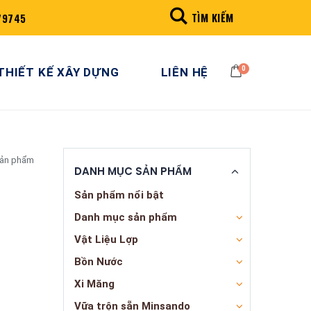
TÌM KIẾM
79745
0
THIẾT KẾ XÂY DỰNG
LIÊN HỆ
sản phẩm
DANH MỤC SẢN PHẨM
Sản phẩm nổi bật
Danh mục sản phẩm
Vật Liệu Lợp
Bồn Nước
Xi Măng
Vữa trộn sẵn Minsando