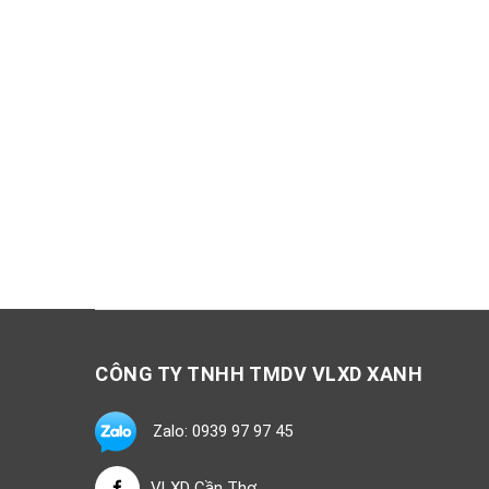
CÔNG TY TNHH TMDV VLXD XANH
Zalo: 0939 97 97 45
VLXD Cần Thơ