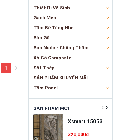
Thiết Bị Vệ Sinh
Gạch Men
Tấm Bê Tông Nhẹ
Sàn Gỗ
Sơn Nước - Chống Thấm
Xà Gồ Composte
Sắt Thép
1
(current)
SẢN PHẨM KHUYẾN MÃI
Tấm Panel
ẬT
SẢN PHẨM MỚI
SẢN PHẨM NỔ
a trát đa
Xsmart 15053
ng cao cấp
INSANDO
5,000đ
320,000đ
SD-M68-T75