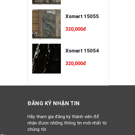
a xây / trát
Xsmart 15055
o cao cấp
INSANDO
,000đ
320,000đ
D-L68-XT75
à Ý RI 5PC55
Xsmart 15054
0,000đ
320,000đ
ĐĂNG KÝ NHẬN TIN
Hãy tham gia đăng ký thành viên để
nhận được những thông tin mới nhất từ
chúng tôi