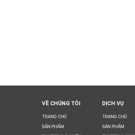
Xsmart 15055
Vữ
dẻ
M
320,000đ
95
MS
Xsmart 15054
Nh
320,000đ
11
VỀ CHÚNG TÔI
DỊCH VỤ
TRANG CHỦ
TRANG CHỦ
SẢN PHẨM
SẢN PHẨM