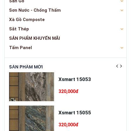
Sàn Gỗ
Sơn Nước - Chống Thấm
Xà Gồ Composte
Sắt Thép
SẢN PHẨM KHUYẾN MÃI
Tấm Panel
SẢN PHẨM MỚI
SẢN
ấp
Xsmart 15053
T75
320,000đ
cấp
Xsmart 15055
320,000đ