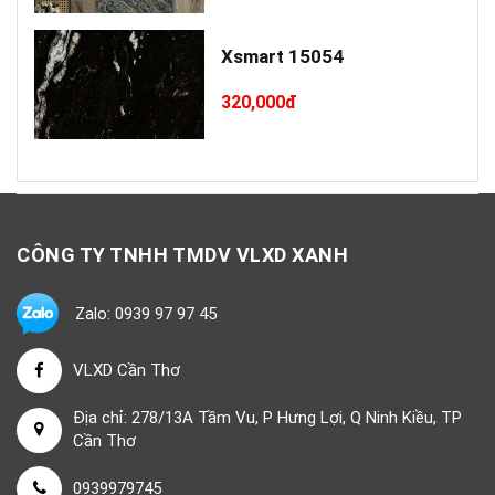
Xsmart 15054
320,000đ
CÔNG TY TNHH TMDV VLXD XANH
Zalo: 0939 97 97 45
VLXD Cần Thơ
Địa chỉ: 278/13A Tầm Vu, P Hưng Lợi, Q Ninh Kiều, TP
Cần Thơ
0939979745