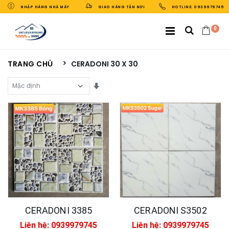
NHẬP HÀNG NHÀ MÁY
GIAO HÀNG TẬN NƠI
HOTLINE: 0939979745
0
TRANG CHỦ
CERADONI 30 X 30
Sắp Xếp Theo
CERADONI 3385
CERADONI S3502
Liên hệ: 0939979745
Liên hệ: 0939979745