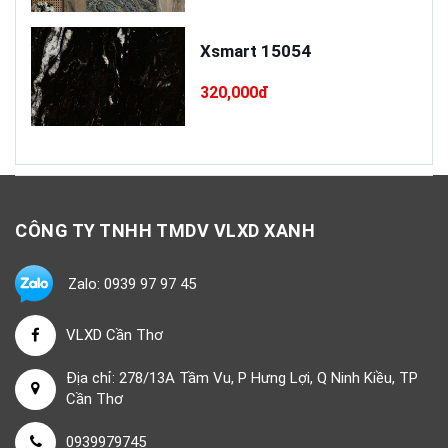
Xsmart 15054
320,000đ
CÔNG TY TNHH TMDV VLXD XANH
Zalo: 0939 97 97 45
VLXD Cần Thơ
Địa chỉ: 278/13A Tầm Vu, P Hưng Lợi, Q Ninh Kiều, TP
Cần Thơ
0939979745