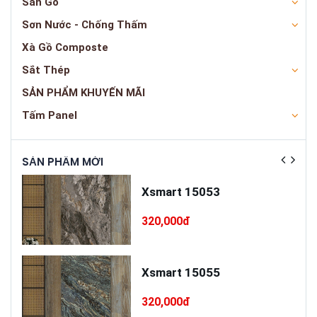
Sàn Gỗ
Sơn Nước - Chống Thấm
Xà Gồ Composte
Sắt Thép
SẢN PHẨM KHUYẾN MÃI
Tấm Panel
SẢN PHẨM MỚI
SẢN
ấp
Xsmart 15053
T75
320,000đ
cấp
Xsmart 15055
320,000đ