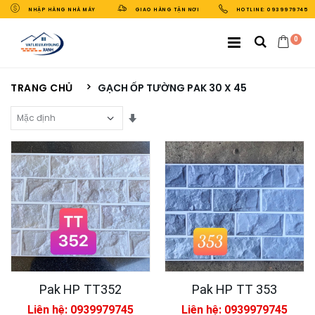
NHẬP HÀNG NHÀ MÁY
GIAO HÀNG TẬN NƠI
HOTLINE: 0939979745
0
TRANG CHỦ
GẠCH ỐP TƯỜNG PAK 30 X 45
Sắp Xếp Theo
Pak HP TT352
Pak HP TT 353
Liên hệ: 0939979745
Liên hệ: 0939979745