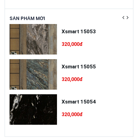
SẢN PHẨM MỚI
SẢN
ấp
Xsmart 15053
T75
320,000đ
cấp
Xsmart 15055
320,000đ
Xsmart 15054
320,000đ