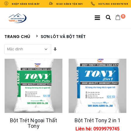
NHẬP HÀNG NHÀ MÁY
GIAO HÀNG TẬN NƠI
HOTLINE: 0939979745
0
TRANG CHỦ
SƠN LÓT VÀ BỘT TRÉT
Sắp Xếp Theo
Bột Trét Ngoại Thất
Bột Trét Tony 2 in 1
Tony
Liên hệ: 0939979745