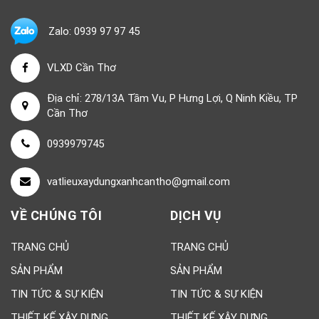
Zalo: 0939 97 97 45
VLXD Cần Thơ
Địa chỉ: 278/13A Tầm Vu, P Hưng Lợi, Q Ninh Kiều, TP
Cần Thơ
0939979745
vatlieuxaydungxanhcantho@gmail.com
VỀ CHÚNG TÔI
DỊCH VỤ
TRANG CHỦ
TRANG CHỦ
SẢN PHẨM
SẢN PHẨM
TIN TỨC & SỰ KIỆN
TIN TỨC & SỰ KIỆN
THIẾT KẾ XÂY DỰNG
THIẾT KẾ XÂY DỰNG