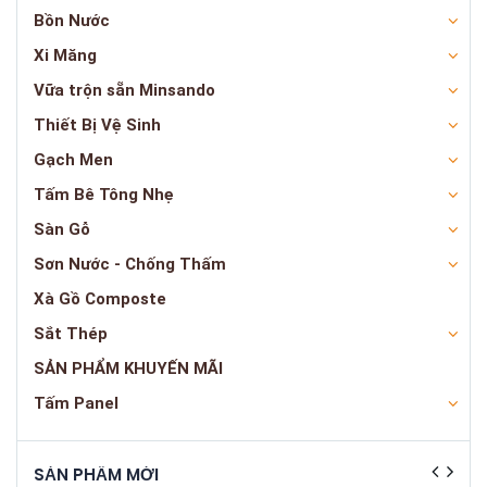
Bồn Nước
Xi Măng
Vữa trộn sẵn Minsando
Thiết Bị Vệ Sinh
Gạch Men
Tấm Bê Tông Nhẹ
Sàn Gỗ
Sơn Nước - Chống Thấm
Xà Gồ Composte
Sắt Thép
SẢN PHẨM KHUYẾN MÃI
Tấm Panel
SẢN PHẨM MỚI
SẢN