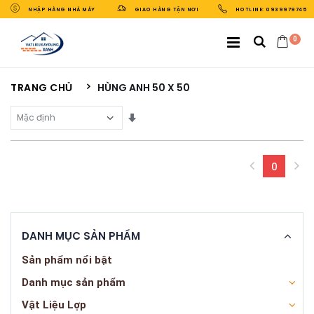
NHẬP HÀNG NHÀ MÁY
GIAO HÀNG TẬN NƠI
HOTLINE: 0939979745
0
TRANG CHỦ
HÙNG ANH 50 X 50
Sắp Xếp Theo
0
(curren
DANH MỤC SẢN PHẨM
Sản phẩm nổi bật
Danh mục sản phẩm
Vật Liệu Lợp