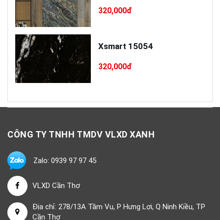
320,000đ
Xsmart 15054
320,000đ
CÔNG TY TNHH TMDV VLXD XANH
Zalo: 0939 97 97 45
VLXD Cần Thơ
Địa chỉ: 278/13A Tầm Vu, P Hưng Lợi, Q Ninh Kiều, TP
Cần Thơ