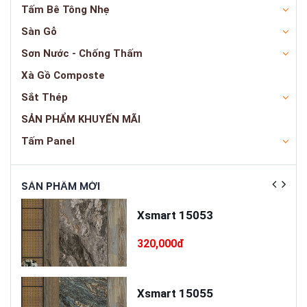
Tấm Bê Tông Nhẹ
Sàn Gỗ
Sơn Nước - Chống Thấm
Xà Gồ Composte
Sắt Thép
SẢN PHẨM KHUYẾN MÃI
Tấm Panel
SẢN PHẨM MỚI
SẢN
ấp
Xsmart 15053
T75
320,000đ
cấp
Xsmart 15055