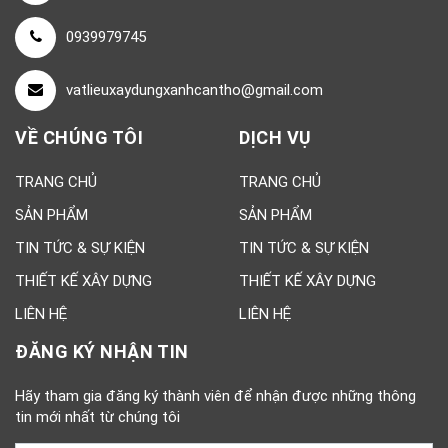
0939979745
vatlieuxaydungxanhcantho@gmail.com
VỀ CHÚNG TÔI
DỊCH VỤ
TRANG CHỦ
TRANG CHỦ
SẢN PHẨM
SẢN PHẨM
TIN TỨC & SỰ KIỆN
TIN TỨC & SỰ KIỆN
THIẾT KẾ XÂY DỰNG
THIẾT KẾ XÂY DỰNG
LIÊN HỆ
LIÊN HỆ
ĐĂNG KÝ NHẬN TIN
Hãy tham gia đăng ký thành viên để nhận được những thông
tin mới nhất từ chúng tôi