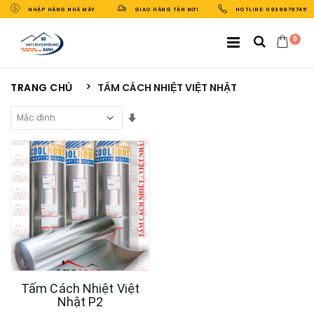
NHẬP HÀNG NHÀ MÁY
GIAO HÀNG TẬN NƠI
HOTLINE: 0939979745
0
TRANG CHỦ
TẤM CÁCH NHIỆT VIỆT NHẬT
Sắp Xếp Theo
Tấm Cách Nhiệt Việt
Nhật P2