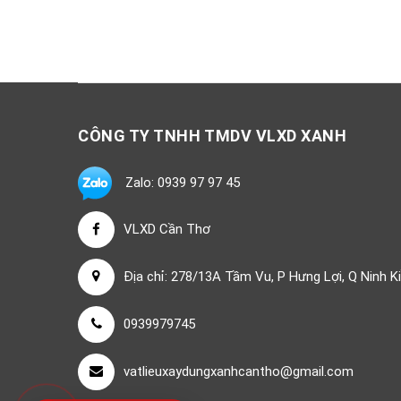
CÔNG TY TNHH TMDV VLXD XANH
Zalo: 0939 97 97 45
VLXD Cần Thơ
Địa chỉ: 278/13A Tầm Vu, P Hưng Lợi, Q Ninh K
0939979745
vatlieuxaydungxanhcantho@gmail.com