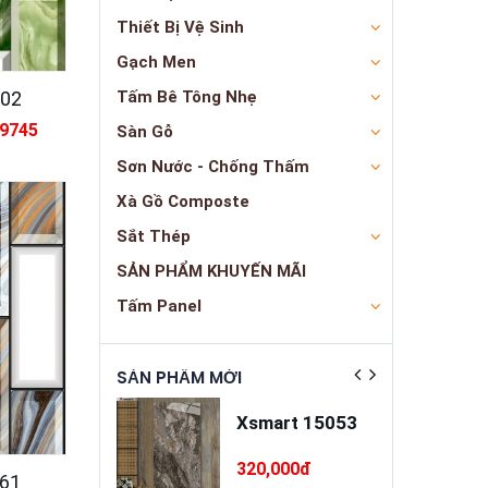
Thiết Bị Vệ Sinh
Gạch Men
 02
Tấm Bê Tông Nhẹ
79745
Sàn Gỗ
Sơn Nước - Chống Thấm
Xà Gồ Composte
Sắt Thép
SẢN PHẨM KHUYẾN MÃI
Tấm Panel
ẬT
SẢN PHẨM MỚI
SẢN PHẨM NỔ
a trát đa
Xsmart 15053
ng cao cấp
INSANDO
5,000đ
320,000đ
361
SD-M68-T75