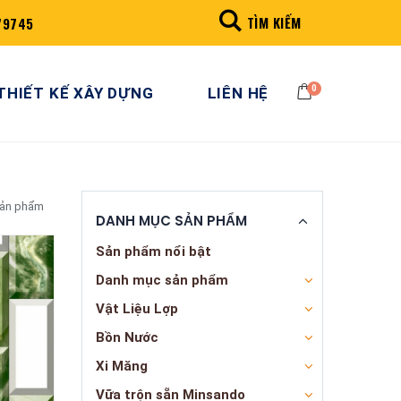
TÌM KIẾM
79745
0
THIẾT KẾ XÂY DỰNG
LIÊN HỆ
sản phẩm
DANH MỤC SẢN PHẨM
Sản phẩm nổi bật
Danh mục sản phẩm
Vật Liệu Lợp
Bồn Nước
Xi Măng
Vữa trộn sẵn Minsando