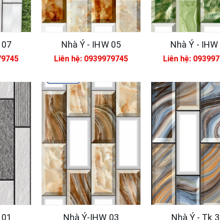
 07
Nhà Ý - IHW 05
Nhà Ý - IHW
79745
Liên hệ: 0939979745
Liên hệ: 09399
SẢN PHẨM MỚI
SẢN PHẨM NỔI B
Xsmart 15053
Vữ
nă
M
320,000đ
12
 01
Nhà Ý-IHW 03
Nhà Ý - Tk 
M