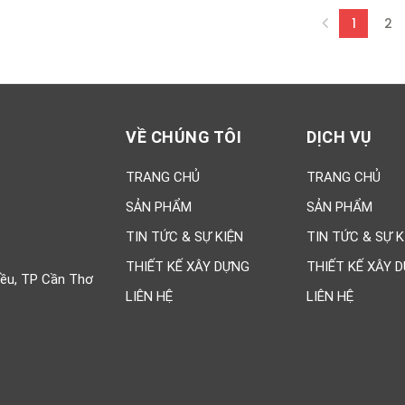
1
2
(curren
VỀ CHÚNG TÔI
DỊCH VỤ
TRANG CHỦ
TRANG CHỦ
SẢN PHẨM
SẢN PHẨM
TIN TỨC & SỰ KIỆN
TIN TỨC & SỰ K
THIẾT KẾ XÂY DỰNG
THIẾT KẾ XÂY 
iều, TP Cần Thơ
LIÊN HỆ
LIÊN HỆ