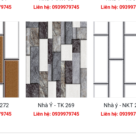
79745
Liên hệ: 0939979745
Liên hệ: 09399
Xsmart 15055
Vữ
dẻ
M
320,000đ
95
MS
Xsmart 15054
Nh
320,000đ
11
 272
Nhà Ý - TK 269
Nhà ý - NKT 
79745
Liên hệ: 0939979745
Liên hệ: 09399