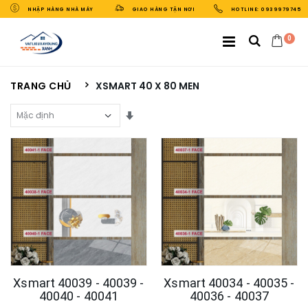
NHẬP HÀNG NHÀ MÁY
GIAO HÀNG TẬN NƠI
HOTLINE: 0939979745
0
TRANG CHỦ
XSMART 40 X 80 MEN
Sắp Xếp Theo
Xsmart 40039 - 40039 -
Xsmart 40034 - 40035 -
40040 - 40041
40036 - 40037