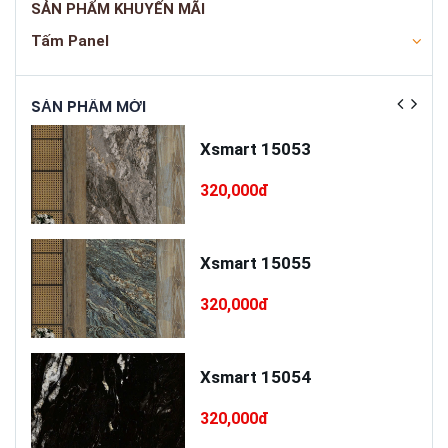
SẢN PHẨM KHUYẾN MÃI
Tấm Panel
SẢN PHẨM MỚI
SẢN
ấp
Xsmart 15053
T75
320,000đ
cấp
Xsmart 15055
320,000đ
Xsmart 15054
320,000đ