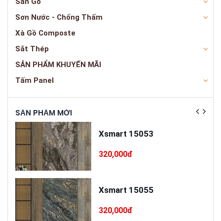
Sàn Gỗ
Sơn Nước - Chống Thấm
Xà Gồ Composte
Sắt Thép
SẢN PHẨM KHUYẾN MÃI
Tấm Panel
SẢN PHẨM MỚI
SẢN
ấp
Xsmart 15053
T75
320,000đ
cấp
Xsmart 15055
320,000đ