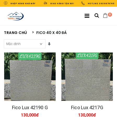
NHẬP HÀNG NHÀ MÁY
GIAO HÀNG TẬN NƠI
HOTLINE: 0939979745
0
TRANG CHỦ
FICO 40 X 40 ĐÁ
Sắp Xếp Theo
Fico Lux 42190 G
Fico Lux 4217G
130,000đ
130,000đ