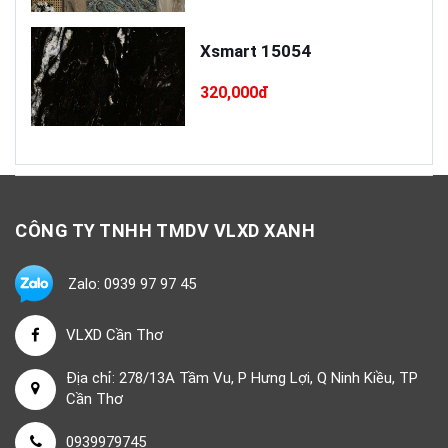
Xsmart 15054
320,000đ
CÔNG TY TNHH TMDV VLXD XANH
Zalo: 0939 97 97 45
VLXD Cần Thơ
Địa chỉ: 278/13A Tầm Vu, P Hưng Lợi, Q Ninh Kiều, TP
Cần Thơ
0939979745