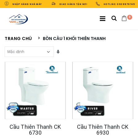
NHẬP HÀNG NHÀ MÁY
GIAO HÀNG TẬN NƠI
HOTLINE: 0939979745
0
TRANG CHỦ
BỒN CẦU 1 KHỐI THIÊN THANH
Sắp Xếp Theo
Cầu Thiên Thanh CK
Cầu Thiên Thanh CK
6730
6930