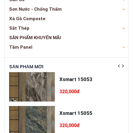
Sơn Nước - Chống Thấm
Xà Gồ Composte
Sắt Thép
SẢN PHẨM KHUYẾN MÃI
Tấm Panel
SẢN PHẨM MỚI
SẢN
ấp
Xsmart 15053
T75
320,000đ
cấp
Xsmart 15055
320,000đ