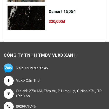
Xsmart 15054
320,000đ
CÔNG TY TNHH TMDV VLXD XANH
Zalo: 0939 97 97 45
VLXD Cần Thơ
Địa chỉ: 278/13A Tầm Vu, P Hưng Lợi, Q Ninh Kiều, TP
Cần Thơ
0939979745