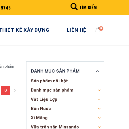
TÌM KIẾM
79745
0
THIẾT KẾ XÂY DỰNG
LIÊN HỆ
sản phẩm
DANH MỤC SẢN PHẨM
Sản phẩm nổi bật
Danh mục sản phẩm
0
(current)
Vật Liệu Lợp
Bồn Nước
Xi Măng
Vữa trộn sẵn Minsando