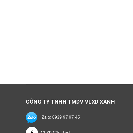
CÔNG TY TNHH TMDV VLXD XANH
Zalo: 0939 97 97 45
VLXD Cần Thơ