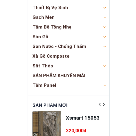
Thiết Bị Vệ Sinh
Gạch Men
Tấm Bê Tông Nhẹ
Sàn Gỗ
Sơn Nước - Chống Thấm
Xà Gồ Composte
Sắt Thép
SẢN PHẨM KHUYẾN MÃI
Tấm Panel
ẬT
SẢN PHẨM MỚI
SẢN PHẨM NỔ
a trát đa
Xsmart 15053
ng cao cấp
INSANDO
5,000đ
320,000đ
SD-M68-T75