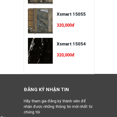
a xây / trát
Xsmart 15055
o cao cấp
INSANDO
,000đ
320,000đ
D-L68-XT75
à Ý RI 5PC55
Xsmart 15054
0,000đ
320,000đ
ĐĂNG KÝ NHẬN TIN
Hãy tham gia đăng ký thành viên để
nhận được những thông tin mới nhất từ
chúng tôi