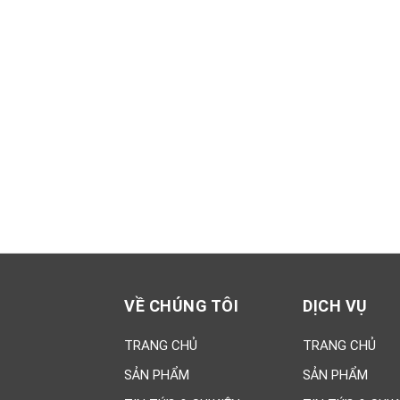
Xsmart 15055
Vữ
dẻ
M
320,000đ
95
MS
Xsmart 15054
Nh
320,000đ
11
VỀ CHÚNG TÔI
DỊCH VỤ
TRANG CHỦ
TRANG CHỦ
SẢN PHẨM
SẢN PHẨM