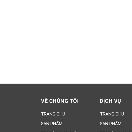
Xsmart 15055
Vữ
dẻ
M
320,000đ
95
MS
Xsmart 15054
Nh
320,000đ
11
VỀ CHÚNG TÔI
DỊCH VỤ
TRANG CHỦ
TRANG CHỦ
SẢN PHẨM
SẢN PHẨM