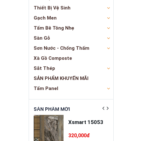
Thiết Bị Vệ Sinh
Gạch Men
Tấm Bê Tông Nhẹ
Sàn Gỗ
Sơn Nước - Chống Thấm
Xà Gồ Composte
Sắt Thép
SẢN PHẨM KHUYẾN MÃI
Tấm Panel
ẬT
SẢN PHẨM MỚI
SẢN PHẨM NỔ
a trát đa
Xsmart 15053
ng cao cấp
INSANDO
5,000đ
320,000đ
SD-M68-T75