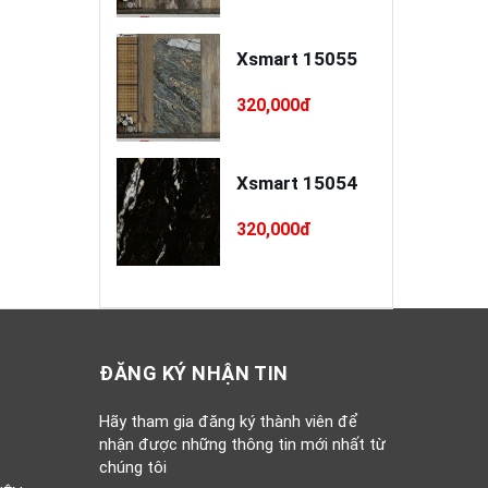
a xây / trát
Xsmart 15055
o cao cấp
INSANDO
,000đ
320,000đ
D-L68-XT75
à Ý RI 5PC55
Xsmart 15054
0,000đ
320,000đ
ĐĂNG KÝ NHẬN TIN
Hãy tham gia đăng ký thành viên để
nhận được những thông tin mới nhất từ
chúng tôi