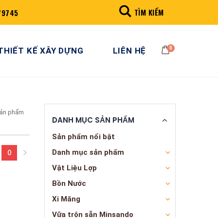
TÌM KIẾM
79745
0
THIẾT KẾ XÂY DỰNG
LIÊN HỆ
sản phẩm
DANH MỤC SẢN PHẨM
Sản phẩm nổi bật
Danh mục sản phẩm
0
(current)
Vật Liệu Lợp
Bồn Nước
Xi Măng
Vữa trộn sẵn Minsando