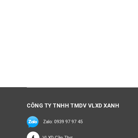
CÔNG TY TNHH TMDV VLXD XANH
Zalo: 0939 97 97 45
VLXD Cần Thơ