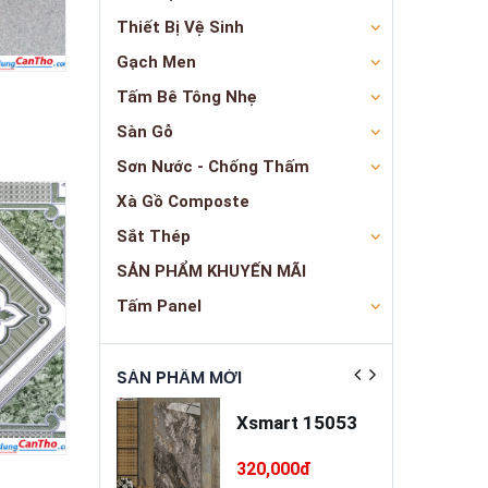
Thiết Bị Vệ Sinh
Gạch Men
Tấm Bê Tông Nhẹ
Sàn Gỗ
Sơn Nước - Chống Thấm
Xà Gồ Composte
Sắt Thép
SẢN PHẨM KHUYẾN MÃI
Tấm Panel
ẬT
SẢN PHẨM MỚI
SẢN PHẨM NỔ
a trát đa
Xsmart 15053
ng cao cấp
INSANDO
5,000đ
320,000đ
SD-M68-T75