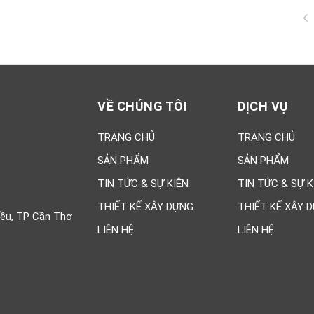
VỀ CHÚNG TÔI
DỊCH VỤ
TRANG CHỦ
TRANG CHỦ
SẢN PHẨM
SẢN PHẨM
TIN TỨC & SỰ KIỆN
TIN TỨC & SỰ K
THIẾT KẾ XÂY DỰNG
THIẾT KẾ XÂY 
iều, TP Cần Thơ
LIÊN HỆ
LIÊN HỆ