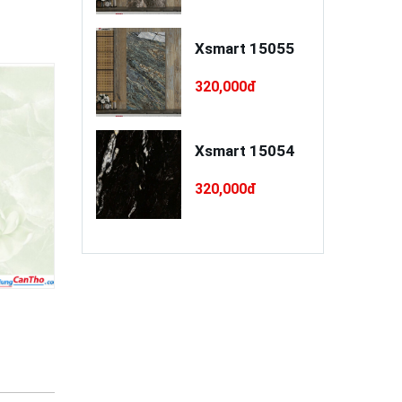
a xây / trát
Xsmart 15055
o cao cấp
INSANDO
,000đ
320,000đ
D-L68-XT75
à Ý RI 5PC55
Xsmart 15054
0,000đ
320,000đ