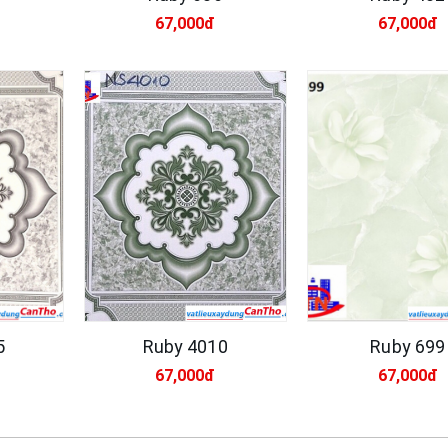
67,000đ
67,000đ
Xsmart 15055
Vữ
dẻ
M
320,000đ
95
MS
Xsmart 15054
Nh
320,000đ
11
5
Ruby 4010
Ruby 699
67,000đ
67,000đ