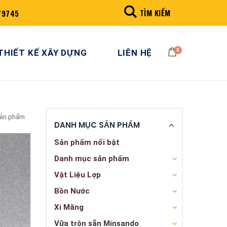
TÌM KIẾM
79745
0
THIẾT KẾ XÂY DỰNG
LIÊN HỆ
sản phẩm
DANH MỤC SẢN PHẨM
Sản phẩm nổi bật
Danh mục sản phẩm
Vật Liệu Lợp
Bồn Nước
Xi Măng
Vữa trộn sẵn Minsando