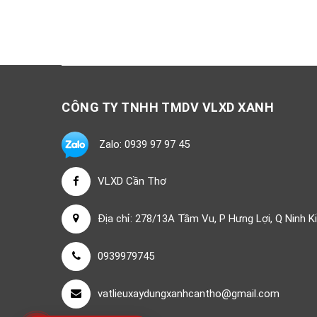
CÔNG TY TNHH TMDV VLXD XANH
Zalo: 0939 97 97 45
VLXD Cần Thơ
Địa chỉ: 278/13A Tầm Vu, P Hưng Lợi, Q Ninh K
0939979745
vatlieuxaydungxanhcantho@gmail.com