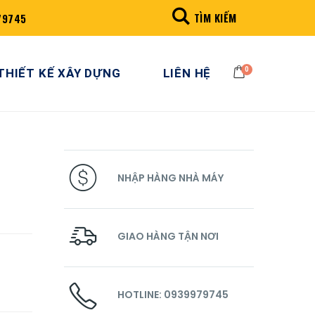
TÌM KIẾM
79745
0
THIẾT KẾ XÂY DỰNG
LIÊN HỆ
NHẬP HÀNG NHÀ MÁY
GIAO HÀNG TẬN NƠI
HOTLINE: 0939979745