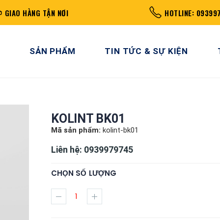
GIAO HÀNG TẬN NƠI
HOTLINE: 09399
SẢN PHẨM
TIN TỨC & SỰ KIỆN
KOLINT BK01
Mã sản phẩm:
kolint-bk01
Liên hệ: 0939979745
CHỌN SỐ LƯỢNG