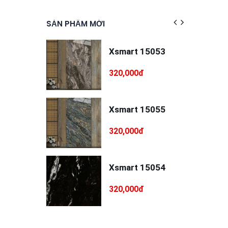
SẢN PHẨM MỚI
SẢN PHẨM 
át đa năng
Xsmart 15053
p
NDO MSD-
0đ
320,000đ
75
 / trát dẻo
Xsmart 15055
p
NDO MSD-
đ
320,000đ
T75
RI 5PC55
Xsmart 15054
0đ
320,000đ