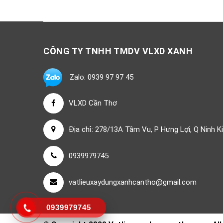
CÔNG TY TNHH TMDV VLXD XANH
Zalo: 0939 97 97 45
VLXD Cần Thơ
Địa chỉ: 278/13A Tầm Vu, P Hưng Lợi, Q Ninh K
0939979745
vatlieuxaydungxanhcantho@gmail.com
0939979745