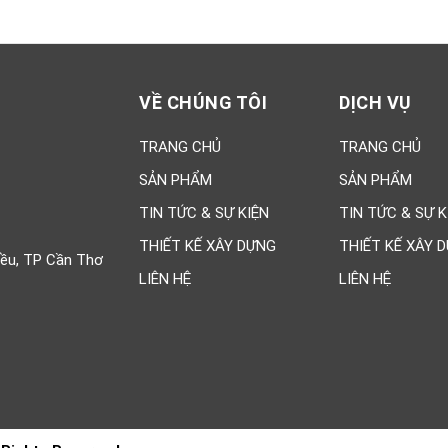
VỀ CHÚNG TÔI
DỊCH VỤ
TRANG CHỦ
TRANG CHỦ
SẢN PHẨM
SẢN PHẨM
TIN TỨC & SỰ KIỆN
TIN TỨC & SỰ K
THIẾT KẾ XÂY DỰNG
THIẾT KẾ XÂY 
iều, TP Cần Thơ
LIÊN HỆ
LIÊN HỆ