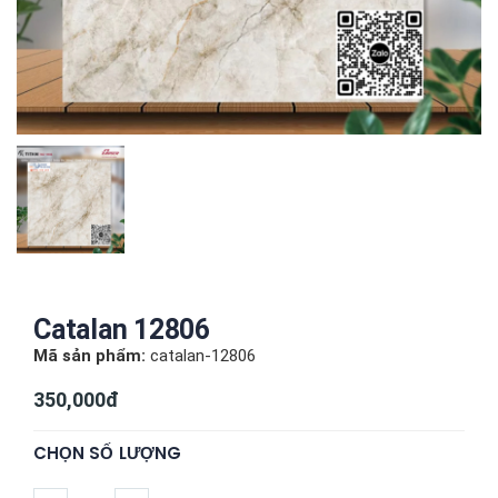
Vữa xây / trát
Xsmart 15055
dẻo cao cấp
MINSANDO
95,000đ
320,000đ
MSD-L68-
XT75
Nhà Ý RI
Xsmart 15054
5PC55
110,000đ
320,000đ
Catalan 12806
Mã sản phẩm:
catalan-12806
350,000đ
CHỌN SỐ LƯỢNG