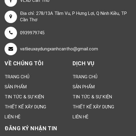
VLXD Cần Thơ
Địa chỉ: 278/13A Tầm Vu, P Hưng Lợi, Q Ninh Kiều, TP
Cần Thơ
0939979745
vatlieuxaydungxanhcantho@gmail.com
VỀ CHÚNG TÔI
DỊCH VỤ
TRANG CHỦ
TRANG CHỦ
SẢN PHẨM
SẢN PHẨM
TIN TỨC & SỰ KIỆN
TIN TỨC & SỰ KIỆN
THIẾT KẾ XÂY DỰNG
THIẾT KẾ XÂY DỰNG
LIÊN HỆ
LIÊN HỆ
ĐĂNG KÝ NHẬN TIN