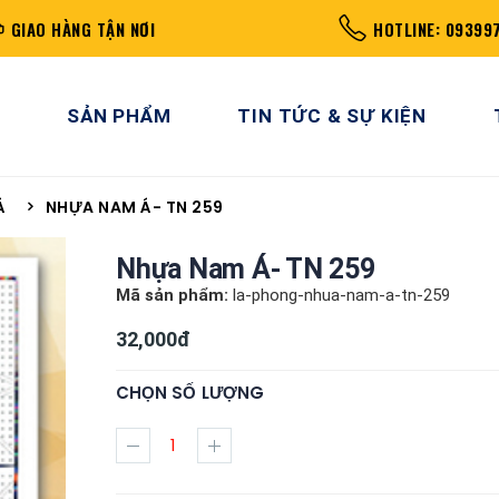
GIAO HÀNG TẬN NƠI
HOTLINE: 09399
SẢN PHẨM
TIN TỨC & SỰ KIỆN
Á
NHỰA NAM Á- TN 259
Nhựa Nam Á- TN 259
Mã sản phẩm:
la-phong-nhua-nam-a-tn-259
32,000đ
CHỌN SỐ LƯỢNG