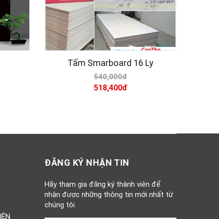
Tấm Smarboard 16 Ly
Sơn
540,000đ
518,400đ
ĐĂNG KÝ NHẬN TIN
Hãy tham gia đăng ký thành viên để
nhận được những thông tin mới nhất từ
chúng tôi
IỆN