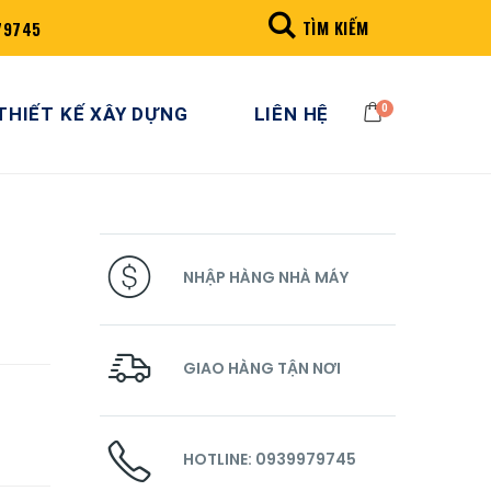
TÌM KIẾM
79745
0
THIẾT KẾ XÂY DỰNG
LIÊN HỆ
NHẬP HÀNG NHÀ MÁY
GIAO HÀNG TẬN NƠI
HOTLINE: 0939979745