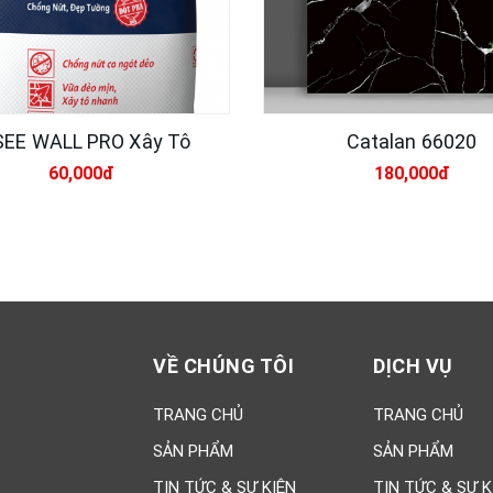
SEE WALL PRO Xây Tô
Catalan 66020
60,000đ
180,000đ
VỀ CHÚNG TÔI
DỊCH VỤ
TRANG CHỦ
TRANG CHỦ
SẢN PHẨM
SẢN PHẨM
TIN TỨC & SỰ KIỆN
TIN TỨC & SỰ K