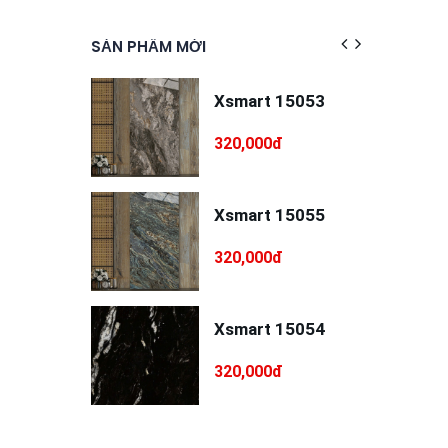
SẢN PHẨM MỚI
SẢN PHẨM 
át đa năng
Xsmart 15053
p
NDO MSD-
0đ
320,000đ
75
 / trát dẻo
Xsmart 15055
p
NDO MSD-
đ
320,000đ
T75
RI 5PC55
Xsmart 15054
0đ
320,000đ