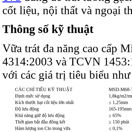
cốt liệu, nội thất và ngoại th
Thông số kỹ thuật
Vữa trát đa năng cao cấp 
4314:2003 và TCVN 1453:1
với các giá trị tiêu biểu như
CÁC CHỈ TIÊU KỸ THUẬT
MSD-M68-
Định mức sử dụng
1,8kg/m2/
Kích thước hạt cốt liệu lớn nhất
≤ 1,25mm
Độ lưu động
165-195mm
Khả năng giữ độ lưu động
≥ 65%
Thời gian bắt đầu đông kết
≥ 150 phút
Hàm lượng ion Clo trong vữa
≤ 0,1%